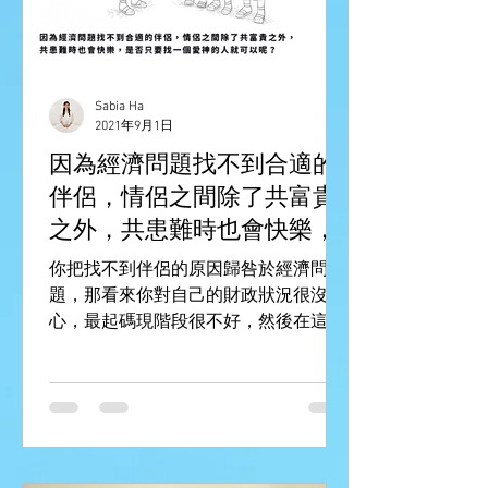
Sabia Ha
2021年9月1日
因為經濟問題找不到合適的
伴侶，情侶之間除了共富貴
之外，共患難時也會快樂，
是否只要找一個愛神的人就
你把找不到伴侶的原因歸咎於經濟問
可以呢？
題，那看來你對自己的財政狀況很沒信
心，最起碼現階段很不好，然後在這麼
不理想的狀態之中，你還在煩惱適合的
伴侶，會不會太過忙碌了點？ 一個人的
價值不單靠財富多寡去定義，但一個內
心豐盛的人是能夠安住當下的，錢多時
安心，錢少時也安心，即使泰山崩於前
也...