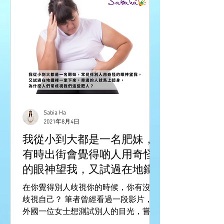
Sabia Ha
2021年8月4日
我從小到大都是一名肥妹，
有時出街會覺得啲人用奇怪
的眼神望我，又試過在地鐵
裡一坐下來，旁邊的人就馬
在你覺得別人歧視你的時候，你有沒有
上起身，為什麼人們常歧視
歧視自己？ 筆者曾經看過一段影片，是
外國一位女士想測試別人的目光，嘗試
我們這些肥人？