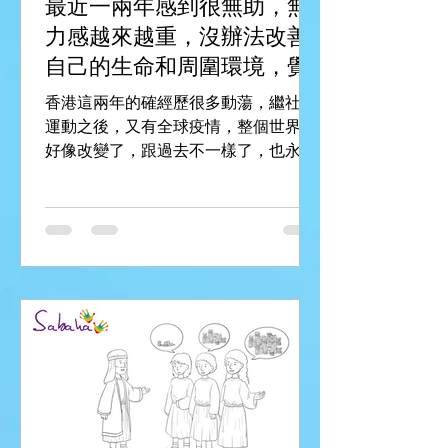
最近一兩年感到很無助，無
力感越來越重，沒辦法改善
自己的生命和周圍環境，覺
得自己很沒用，應該怎辦？
香港這兩年的確經歷很多動蕩，繼社會
運動之後，又有全球疫情，整個世界都
好像改變了，跟過去不一樣了，也永遠
無法回到以前的日子，面對這麼多的轉
變，如果繼續用過去一貫的思維模式、
處事手法，你會發現好像唔work了，感
到無力，是很正常的。...