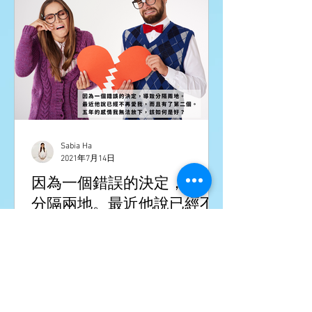
Sabia Ha
2021年7月14日
因為一個錯誤的決定，導致
分隔兩地。最近他說已經不
再愛我，而且有了第二個。
五年的感情我無法放下，該
你放不下，不是因為有五年的感情，純
如何是好？
粹只是你不願意，那就繼續執著吧，除
了自己苦一點以外，並不犯法。這世上
有多少人經歷了一時的苦難而無法走出