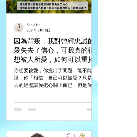
Sabia Ha
2021年8月10日
因為背叛，我對曾經忠誠的
愛失去了信心，可我真的很
想被人所愛，如何可以重拾
信心，敞開心扉？
你想要被愛，你提出了問題，能不能
說，你「相信」自己可以被愛？只是過
去的經歷讓你把心關上而已，但是你的
心底裡仍然「相信」世上是有真愛，你
可以被愛的，對嗎？ 當然，你也可以選
擇「相信」自己不會被愛，或者世界上
沒有真愛，也是可以的。...