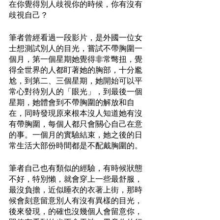
在你覺得別人歧視你的時候，你有沒有
歧視自己？
筆者曾經看過一段影片，是外國一位女
士想測試別人的目光，嘗試不帶胸圍一
個月，第一個星期她覺得非常彆扭，覺
得全世界的人都盯著她的胸部，十分尷
尬，到第二、三個星期，她開始可以平
常心對待別人的「眼光」，到最後一個
星期，她體會到不帶胸圍的解放和自
在，同時發現原來根本沒人知道她有沒
有帶胸圍，每個人都只會關心自己在意
的事。一個月的實驗結束，她之後的日
常生活大部份時間都是不配戴胸圍的。
筆者自己也有類似的經驗，有時候狀態
不好，特別懶，就會穿上一些最舒服，
最沒負擔，近似睡衣的衣著上街，那時
候會刻意留意別人有沒有異樣的目光，
後來發現，的確也沒幾個人會留意你，