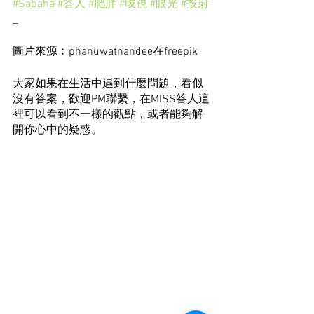
#Sabaha
#答人
#肥胖
#歧視
#眼光
#投射
_
圖片來源︰phanuwatnandee在freepik
大家如果在生活中遇到什麼問題，看似
沒有答案，歡迎PM聯繫，在MISS答人這
裡可以看到不一樣的觀點，或者能夠解
開你心中的疑惑。